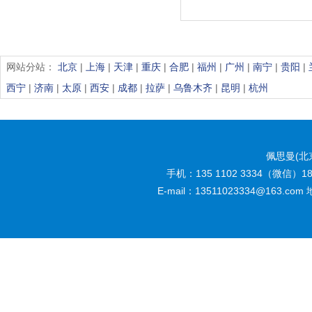
网站分站：
北京
|
上海
|
天津
|
重庆
|
合肥
|
福州
|
广州
|
南宁
|
贵阳
|
西宁
|
济南
|
太原
|
西安
|
成都
|
拉萨
|
乌鲁木齐
|
昆明
|
杭州
佩思曼(北
手机：135 1102 3334（微信）185 
E-mail：13511023334@16