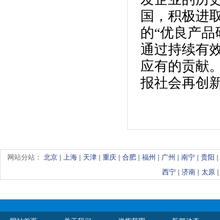
国，积极进取
的“优良产品
通过持续有
应有的贡献
报社会再创
网站分站：
北京
|
上海
|
天津
|
重庆
|
合肥
|
福州
|
广州
|
南宁
|
贵阳
西宁
|
济南
|
太原