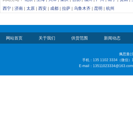
西宁
|
济南
|
太原
|
西安
|
成都
|
拉萨
|
乌鲁木齐
|
昆明
|
杭州
网站首页
关于我们
供货范围
新闻动态
佩思曼(
手机：135 1102 3334（微信）185
E-mail：13511023334@1