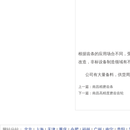
根据齿条的应用场合不同，
改造，非标设备制造领域有
公司有大量备料，供货周
上一篇：
南昌精磨齿条
下一篇：
南昌高精度磨齿齿轮
网站分站：
北京
|
上海
|
天津
|
重庆
|
合肥
|
福州
|
广州
|
南宁
|
贵阳
|